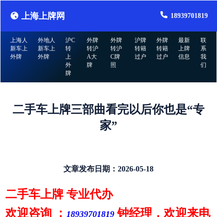
上海上牌网
18939701819
上海人
外地人
沪C
外牌
外牌
沪牌
外牌
最新
联
新车上
新车上
转
转沪
转沪
转籍
转籍
上牌
系
外牌
外牌
上
A大
C牌
过户
过户
信息
我
外
牌
照
们
牌
二手车上牌三部曲看完以后你也是“专
家”
文章发布日期：
2026-05-18
二手车上牌
专业代办
欢迎咨询
：
钟经理
，欢迎来电
18939701819